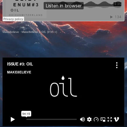
Make8elieve
·
Make8elieve 3 OIL (9’35 »)